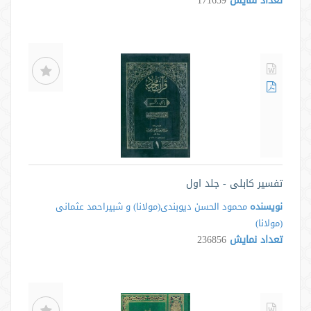
تعداد نمایش
171659
تفسیر کابلی - جلد اول
نویسنده
محمود الحسن دیوبندی(مولانا) و شبیراحمد عثمانی
(مولانا)
تعداد نمایش
236856