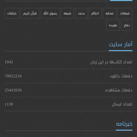
شبهات
صحابه
احکام
بدعت
شیعه
رسول الله
قرآن کریم
خرافات
دفاع
عقیده
آمار سایت
تعداد کتاب‌ها در این زبان
1942
دفعات دانلود
79922254
دفعات مشاهده
25443936
تعداد ارسال
1138
خبرنامه