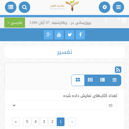
بروزرسانی در : چهارشنبه, 07 آبان 1399
فارسی
تفسیر
تعداد کتاب‌های نمایش داده شده
»
5
4
3
2
1
«