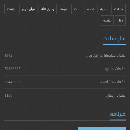
شبهات
صحابه
احکام
بدعت
شیعه
رسول الله
قرآن کریم
خرافات
دفاع
عقیده
آمار سایت
تعداد کتاب‌ها در این زبان
1942
دفعات دانلود
79886805
دفعات مشاهده
25443936
تعداد ارسال
1138
خبرنامه