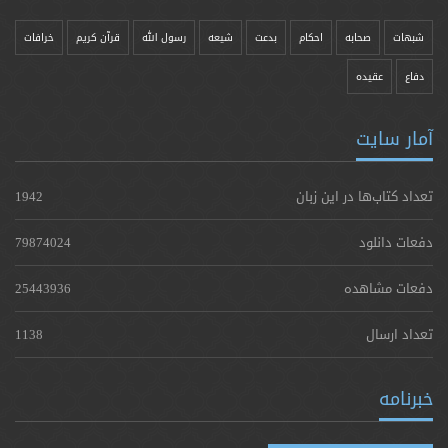
شبهات
صحابه
احکام
بدعت
شیعه
رسول الله
قرآن کریم
خرافات
دفاع
عقیده
آمار سایت
تعداد کتاب‌ها در این زبان
1942
دفعات دانلود
79874024
دفعات مشاهده
25443936
تعداد ارسال
1138
خبرنامه