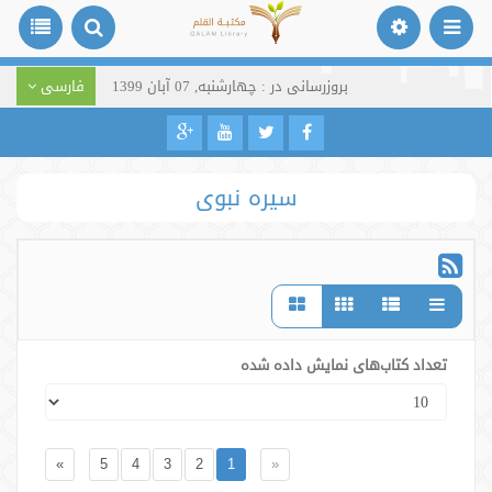
بروزرسانی در : چهارشنبه, 07 آبان 1399
فارسی
سیره نبوی
تعداد کتاب‌های نمایش داده شده
»
5
4
3
2
1
«