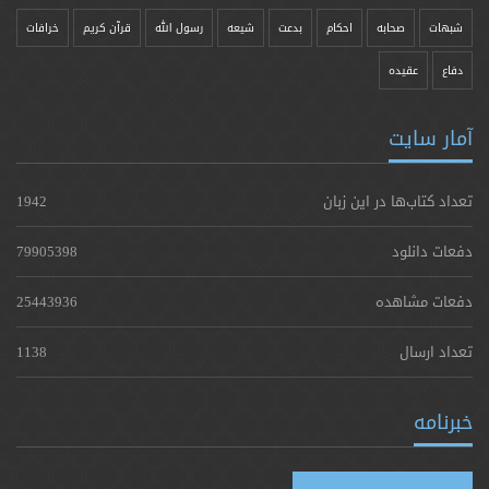
شبهات
صحابه
احکام
بدعت
شیعه
رسول الله
قرآن کریم
خرافات
دفاع
عقیده
آمار سایت
تعداد کتاب‌ها در این زبان
1942
دفعات دانلود
79905398
دفعات مشاهده
25443936
تعداد ارسال
1138
خبرنامه