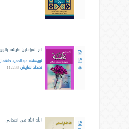
ام المؤمنین عایشه بانوی
نویسنده
عبدالحمید طهماز
تعداد نمایش
112238
الله الله فی اصحابی