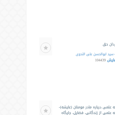
دان حق
سید ابوالحسن علی الندوی
مایش
104439
ه علمی درباره مادر مومنان (عایشه)-
ه علمی از زندگانی، فضایل، جایگاه