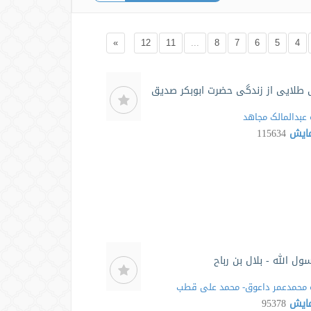
»
12
11
...
8
7
6
5
4
 طلایی از زندگی حضرت ابوبکر صدیق
عبدالمالک مجاهد
مایش
115634
ول الله - بلال بن رباح
محمدعمر داعوق- محمد علی قطب
مایش
95378