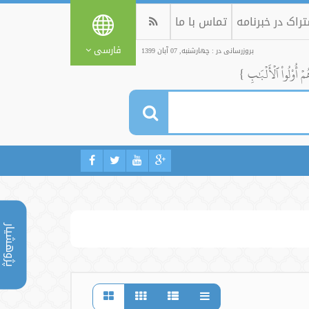
راک در خبرنامه
تماس با ما
فارسی
بروزرسانی در : چهارشنبه, 07 آبان 1399
ُمۡ أُوْلُواْ ٱلۡأَلۡبَٰبِ }
پژوهشیار