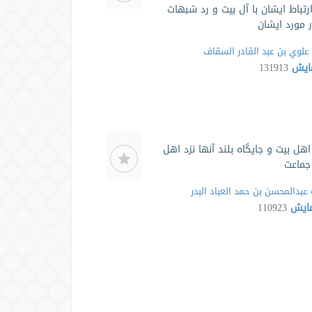
رتباط ایشان با آل بیت و رد شبھات
ر مورد ایشان
علوي بن عبد القادر السقاف
مایش
131913
هل بیت و جایگاه بلند آنها نزد اهل
جماعت
عبدالمحسن بن حمد العباد البدر
مایش
110923