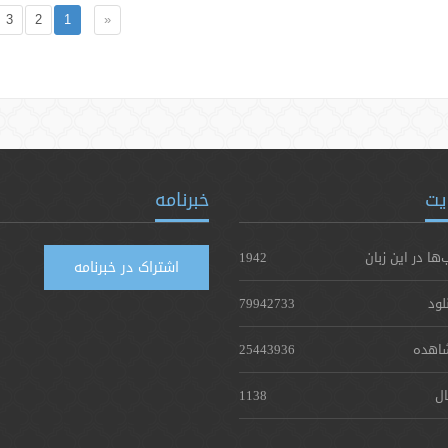
3
2
1
«
یت
خبرنامه
‌ها در این زبان
1942
اشتراک در خبرنامه
لود
79942733
اهده
25443936
ال
1138