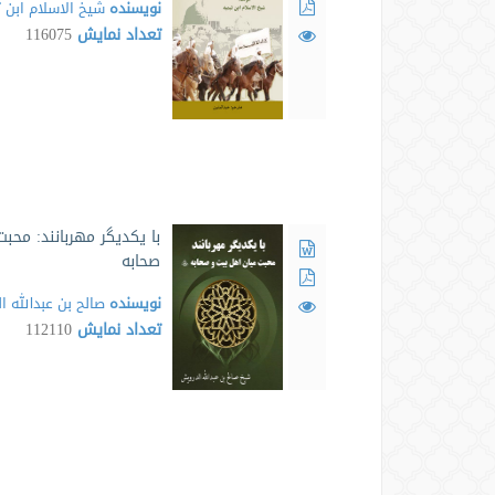
نویسنده
شیخ الاسلام ابن 
تعداد نمایش
116075
با یکدیگر مهربانند: محب
صحابه
نویسنده
صالح بن عبدالله 
تعداد نمایش
112110