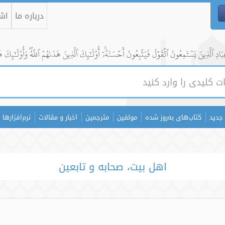
درباره ما
اشت
ادِ ٱلَّذِينَ يَسۡتَمِعُونَ ٱلۡقَوۡلَ فَيَتَّبِعُونَ أَحۡسَنَهُۥٓۚ أُوْلَٰٓئِكَ ٱلَّذِينَ هَدَىٰهُمُ ٱللَّهُۖ وَأُوْلَٰٓئِكَ ه
جدید
کتاب‌های به‌روز شده
مولفین
مترجمین
اخبار و مقالات
نرم‌افزارها
اهل بیت، صحابه و تابعین