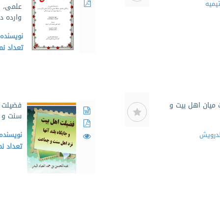
تیمیه
علمی، ا
وارده د
نویسنده
تعداد ن
ت میان اهل بیت و
فضیلت ا
سنت و 
الدرويش
نویسنده
تعداد ن