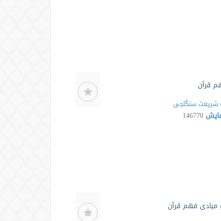
م قرآن
شریعت سنگلجی
مایش
146770
مبادی فهم قرآن