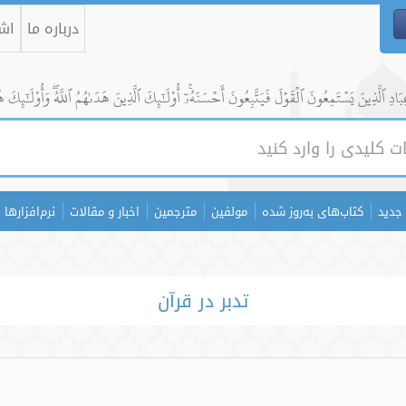
درباره ما
اشت
ادِ ٱلَّذِينَ يَسۡتَمِعُونَ ٱلۡقَوۡلَ فَيَتَّبِعُونَ أَحۡسَنَهُۥٓۚ أُوْلَٰٓئِكَ ٱلَّذِينَ هَدَىٰهُمُ ٱللَّهُۖ وَأُوْلَٰٓئِكَ ه
جدید
کتاب‌های به‌روز شده
مولفین
مترجمین
اخبار و مقالات
نرم‌افزارها
تدبر در قرآن