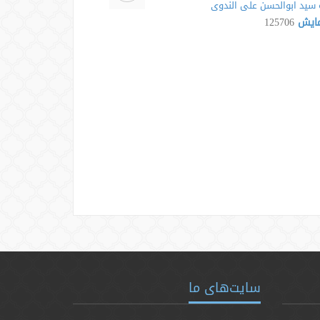
سید ابوالحسن علی الندوی
مایش
125706
سایت‌های ما