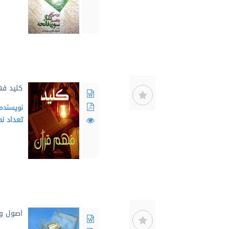
کلید فه
نویسنده
تعداد ن
اصول و 