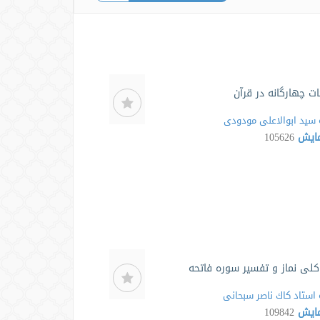
ت چهارگانه در قرآن
سید ابوالاعلی مودودی
مایش
105626
لی نماز و تفسیر سوره فاتحه
استاد كاك ناصر سبحانی
مایش
109842