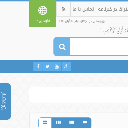
راک در خبرنامه
تماس با ما
فارسی
بروزرسانی در : چهارشنبه, 07 آبان 1399
ُمۡ أُوْلُواْ ٱلۡأَلۡبَٰبِ }
پژوهشیار