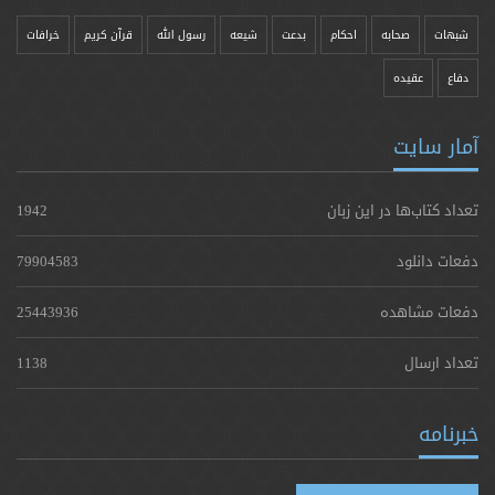
شبهات
صحابه
احکام
بدعت
شیعه
رسول الله
قرآن کریم
خرافات
دفاع
عقیده
آمار سایت
تعداد کتاب‌ها در این زبان
1942
دفعات دانلود
79904583
دفعات مشاهده
25443936
تعداد ارسال
1138
خبرنامه