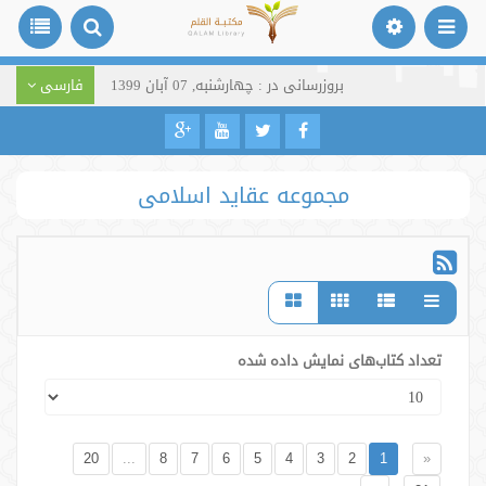
بروزرسانی در : چهارشنبه, 07 آبان 1399
فارسی
مجموعه عقاید اسلامی
تعداد کتاب‌های نمایش داده شده
20
...
8
7
6
5
4
3
2
1
«