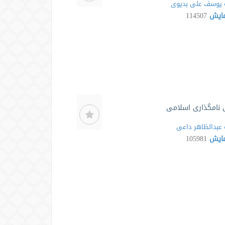
یوسف علی بدیوی
مایش
114507
 نامگذاری اسلامی
عبدالظاهر داعی
مایش
105981