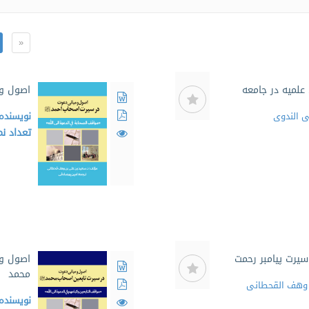
«
لمیه در جامعه
اصول و 
ی الندوی
نویسنده
تعداد ن
یرت پیامبر رحمت
اصول و 
محمد
 وهف القحطانی
نویسنده