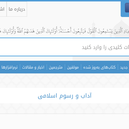
درباره ما
اشت
ادِ ٱلَّذِينَ يَسۡتَمِعُونَ ٱلۡقَوۡلَ فَيَتَّبِعُونَ أَحۡسَنَهُۥٓۚ أُوْلَٰٓئِكَ ٱلَّذِينَ هَدَىٰهُمُ ٱللَّهُۖ وَأُوْلَٰٓئِكَ ه
جدید
کتاب‌های به‌روز شده
مولفین
مترجمین
اخبار و مقالات
نرم‌افزارها
آداب و رسوم اسلامی