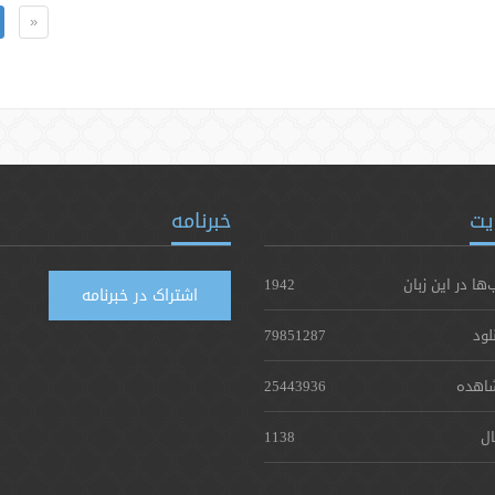
«
یت
خبرنامه
‌ها در این زبان
1942
اشتراک در خبرنامه
لود
79851287
اهده
25443936
ال
1138