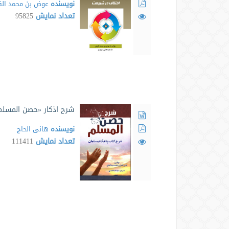
نویسنده
عوض بن محمد الق
تعداد نمایش
95825
شرح اذکار «حصن المسلم
نویسنده
هانی الحاج
تعداد نمایش
111411