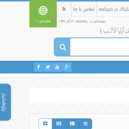
راک در خبرنامه
تماس با ما
فارسی
بروزرسانی در : چهارشنبه, 07 آبان 1399
ُمۡ أُوْلُواْ ٱلۡأَلۡبَٰبِ }
پژوهشیار