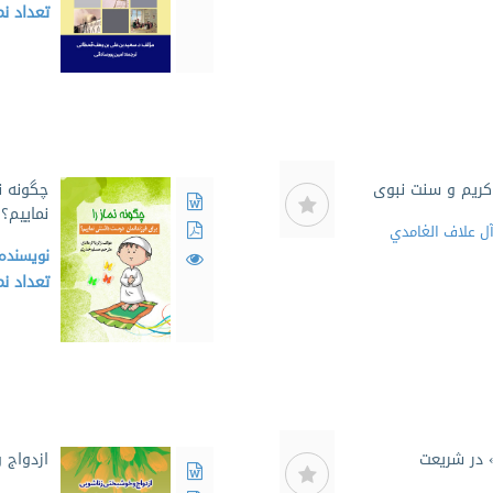
تعداد ن
کریم و سنت نبوی
چگونه ن
نماییم؟
آل علاف الغامدي
نویسنده
تعداد ن
 در شریعت
ازدواج 