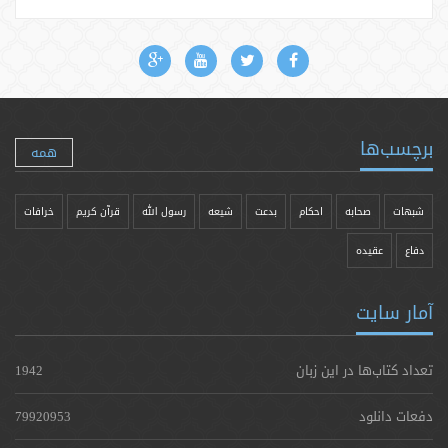
برچسب‌ها
همه
شبهات
صحابه
احکام
بدعت
شیعه
رسول الله
قرآن کریم
خرافات
دفاع
عقیده
آمار سایت
تعداد کتاب‌ها در این زبان
1942
دفعات دانلود
79920953