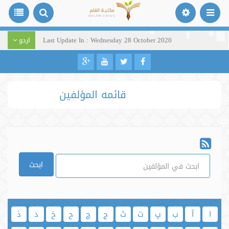
Last Update In : Wednesday 28 October 2020
اردو
قائمه المؤلفين
ابحث
ا
آ
ب
پ
ت
ث
ج
چ
ح
خ
د
ذ