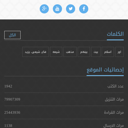
الكلمات
الكل
اور
اسلام
بیت
بينهم
مذهب
شيعه
فکر، شیعی، یزيد
إحصائيات الموقع
عدد الكتب
1942
مرات التنزيل
79907309
مرات القراءة
25443936
مرات الارسال
1138