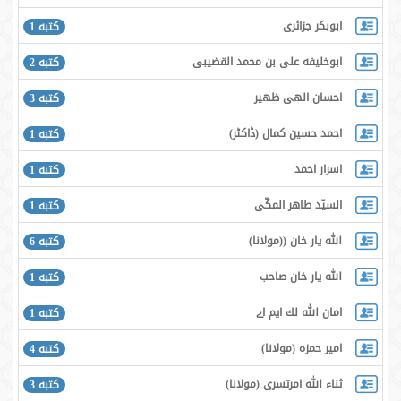
ابوبکر جزائری
كتبه 1
ابوخلیفه علی بن محمد القضیبی
كتبه 2
احسان الهی ظهیر
كتبه 3
احمد حسين كمال ‌(ڈاكٹر)
كتبه 1
اسرار احمد
كتبه 1
السيّد طاهر المكّى
كتبه 1
الله يار خان ((مولانا)
كتبه 6
الله يار خان صاحب
كتبه 1
امان الله لك ايم اے
كتبه 1
امير حمزه (مولانا)
كتبه 4
ثناء الله امرتسرى (مولانا)
كتبه 3