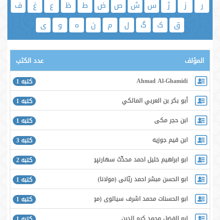
ر
ز
ژ
س
ش
ص
ض
ط
ظ
ع
غ
ف
ق
ک
گ
ل
م
ن
ه
و
ی
المؤلف
عدد الكتب
Ahmad Al-Ghamidi
كتبه 1
أبو بكر بن العربي المالكي
كتبه 1
ابن حجر مكى
كتبه 1
ابن قیم جوزیه
كتبه 3
ابو ابراهيم خليل احمد محدِّث سهارنپورى
كتبه 2
ابو الحسن مبشر احمد ربّانى (مولانا)
كتبه 1
ابو الحسنات محمد اشرف سيالوى (مولانا)
كتبه 1
ابو الفضل محمد كرم الدين
كتبه 1