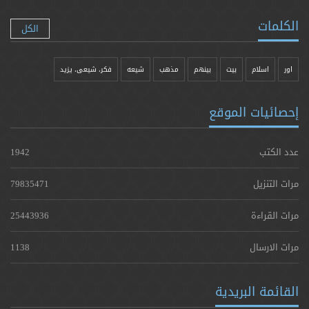
الكلمات
الكل
اور
اسلام
بیت
بينهم
مذهب
شيعه
فکر، شیعی، یزيد
إحصائيات الموقع
عدد الكتب
1942
مرات التنزيل
79835471
مرات القراءة
25443936
مرات الارسال
1138
القائمة البريدية