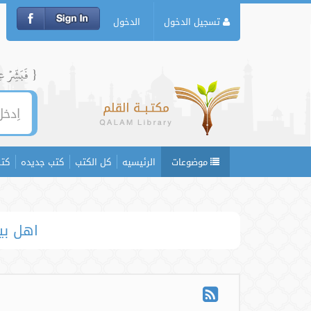
تسجيل الدخول
الدخول
{ فَبَشِّرۡ عِبَ
موضوعات
الرئيسيه
كل الكتب
كتب جديده
كتب
اھل بی