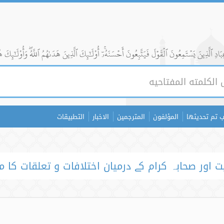
ادِ ٱلَّذِينَ يَسۡتَمِعُونَ ٱلۡقَوۡلَ فَيَتَّبِعُونَ أَحۡسَنَهُۥٓۚ أُوْلَٰٓئِكَ ٱلَّذِينَ هَدَىٰهُمُ ٱللَّهُۖ وَأُوْلَٰٓئِكَ ه
 تم تحديثها
المؤلفون
المترجمين
الاخبار
التطبيقات
ت اور صحابہ کرام کے درمیان اختلافات و تعلقات کا م