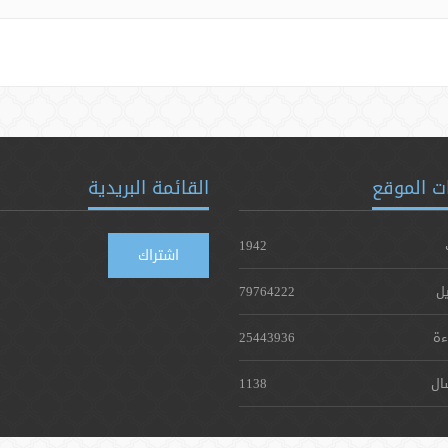
ت الموقع
القائمة البريدية
1942
اشتراك
يل
79764222
ءة
25443936
ال
1138