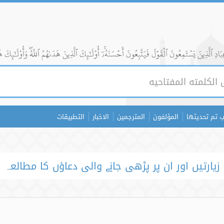
ادِ ٱلَّذِينَ يَسۡتَمِعُونَ ٱلۡقَوۡلَ فَيَتَّبِعُونَ أَحۡسَنَهُۥٓۚ أُوْلَٰٓئِكَ ٱلَّذِينَ هَدَىٰهُمُ ٱللَّهُۖ وَأُوْلَٰٓئِكَ ه
 تم تحديثها
المؤلفون
المترجمين
الاخبار
التطبيقات
زیارتیں اور ان پر پڑھی جانے والی دعاؤں کا مطالعہ