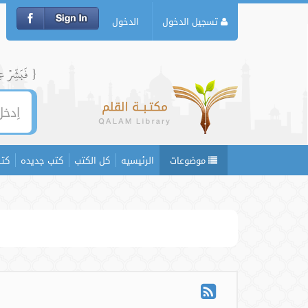
تسجيل الدخول
الدخول
{ فَبَشِّرۡ عِبَ
موضوعات
الرئيسيه
كل الكتب
كتب جديده
كتب