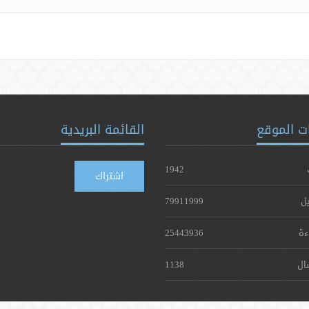
ت الموقع
القائمة البريدية
1942
اشتراك
يل
79911999
ءة
25443936
ال
1138