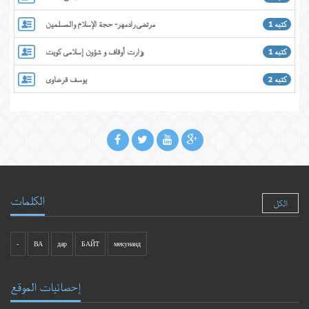
كتبه 1
مرتضی رادمهر- حجة الإسلام والمسلمین
كتبه 1
وزارت أوقاف و شؤون إسلامی کویت
كتبه 2
یوسف قرضاوی
الكلمات
الكل
-
ВА
дар
БАЙТ
мекунанд
إحصائيات الموقع