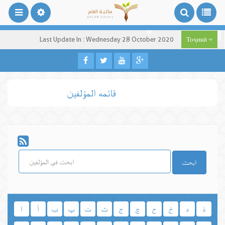
Last Update In : Wednesday 28 October 2020
Тоҷикӣ
قائمه المؤلفين
ابحث
ذ
د
خ
ح
چ
ج
ث
ت
پ
ب
آ
ا