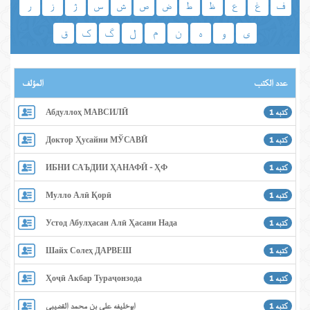
ف
غ
ع
ظ
ط
ض
ص
ش
س
ژ
ز
ر
ی
و
ه
ن
م
ل
گ
ک
ق
عدد الكتب
المؤلف
كتبه 1
Абдуллоҳ МАВСИЛӢ
كتبه 1
Доктор Ҳусайни МЎСАВӢ
كتبه 1
ИБНИ САЪДИИ ҲАНАФӢ - ҲФ
كتبه 1
Мулло Алӣ Қорӣ
كتبه 1
Устод Абулҳасан Алӣ Ҳасани Надавӣ
كتبه 1
Шайх Солеҳ ДАРВЕШ
كتبه 1
Ҳоҷӣ Акбар Тураҷонзода
كتبه 1
ابوخلیفه علی بن محمد القضیبی