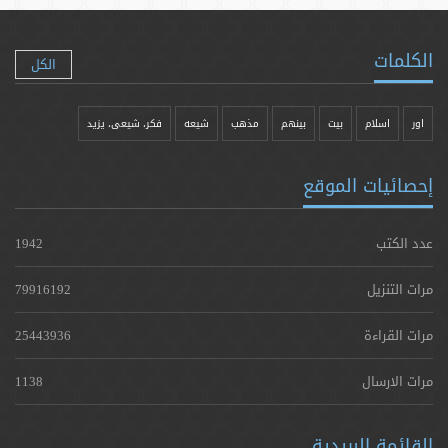
الكلمات
الكل
اور
اسلام
بیت
بينهم
مذهب
شيعه
فکر، شیعی، یزيد
إحصائيات الموقع
عدد الكتب
1942
مرات التنزيل
79916192
مرات القراءة
25443936
مرات الارسال
1138
القائمة البريدية