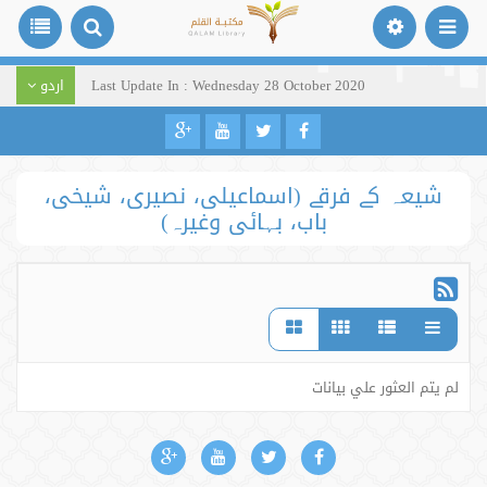
Last Update In : Wednesday 28 October 2020
اردو
شیعہ کے فرقے (اسماعیلی، نصیری، شیخی،
باب، بہائی وغیرہ)
لم يتم العثور علي بيانات