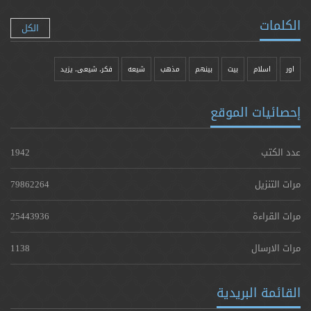
الكلمات
الكل
اور
اسلام
بیت
بينهم
مذهب
شيعه
فکر، شیعی، یزيد
إحصائيات الموقع
عدد الكتب
1942
مرات التنزيل
79862264
مرات القراءة
25443936
مرات الارسال
1138
القائمة البريدية