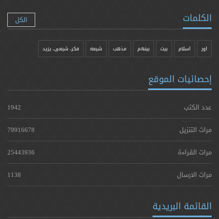
الكلمات
الكل
اور
اسلام
بیت
بينهم
مذهب
شيعه
فکر، شیعی، یزيد
إحصائيات الموقع
عدد الكتب
1942
مرات التنزيل
79916678
مرات القراءة
25443936
مرات الارسال
1138
القائمة البريدية