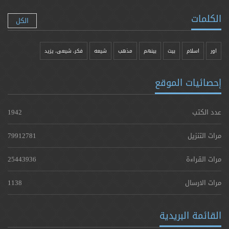
الكلمات
الكل
اور
اسلام
بیت
بينهم
مذهب
شيعه
فکر، شیعی، یزيد
إحصائيات الموقع
عدد الكتب
1942
مرات التنزيل
79912781
مرات القراءة
25443936
مرات الارسال
1138
القائمة البريدية