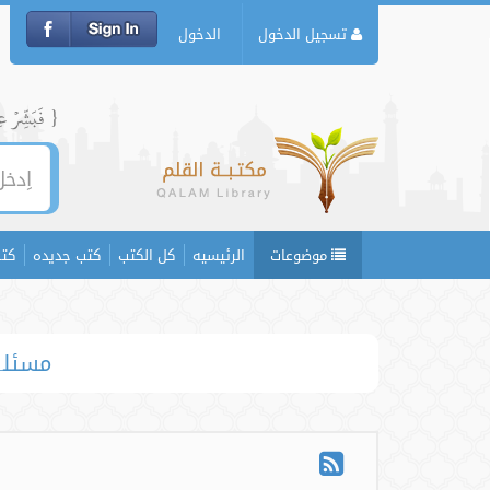
تسجيل الدخول
الدخول
{ فَبَشِّرۡ عِبَ
موضوعات
الرئيسيه
كل الكتب
كتب جديده
كتب
مسئلہ