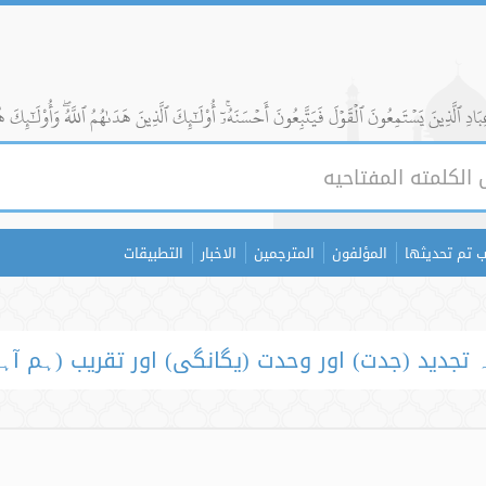
ادِ ٱلَّذِينَ يَسۡتَمِعُونَ ٱلۡقَوۡلَ فَيَتَّبِعُونَ أَحۡسَنَهُۥٓۚ أُوْلَٰٓئِكَ ٱلَّذِينَ هَدَىٰهُمُ ٱللَّهُۖ وَأُوْلَٰٓئِكَ ه
 تم تحديثها
المؤلفون
المترجمين
الاخبار
التطبيقات
 تجدید (جدت) اور وحدت (یگانگی) اور تقریب (ہم آہ