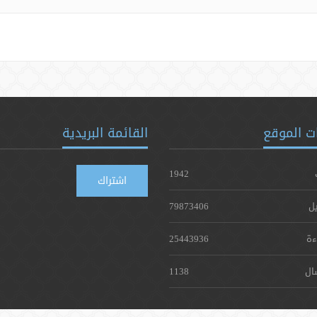
ت الموقع
القائمة البريدية
1942
اشتراك
يل
79873406
ءة
25443936
ال
1138