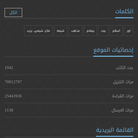
الكلمات
الكل
اور
اسلام
بیت
بينهم
مذهب
شيعه
فکر، شیعی، یزيد
إحصائيات الموقع
عدد الكتب
1942
مرات التنزيل
79912797
مرات القراءة
25443936
مرات الارسال
1138
القائمة البريدية