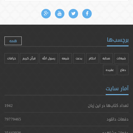
برچسب‌ها
همه
شبهات
صحابه
احکام
بدعت
شیعه
رسول الله
قرآن کریم
خرافات
دفاع
عقیده
آمار سایت
تعداد کتاب‌ها در این زبان
1942
دفعات دانلود
79779465
دفعات مشاهده
25443936