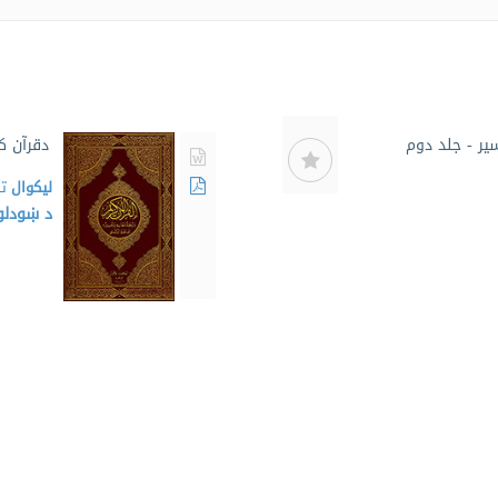
یر - جلد دوم
دقرآن ک
لیکوال
ت
د ښودلو