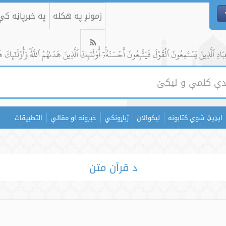
زمونږ په هکله
په خبرپاڼه ک
ادِ ٱلَّذِينَ يَسۡتَمِعُونَ ٱلۡقَوۡلَ فَيَتَّبِعُونَ أَحۡسَنَهُۥٓۚ أُوْلَٰٓئِكَ ٱلَّذِينَ هَدَىٰهُمُ ٱللَّهُۖ وَأُوْلَٰٓئِكَ ه
اپډیټ شوي کتابونه
لیکوالان
ژباړونکي
خبرونه او مقالې
التطبيقات
د قرآن متن