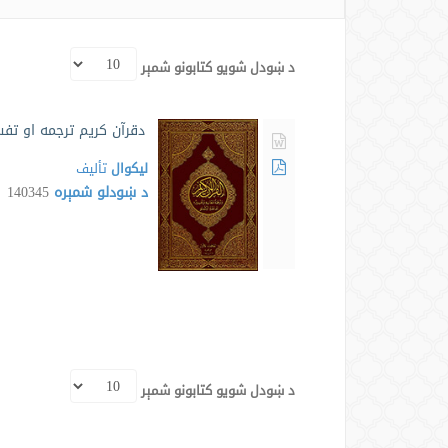
د ښودل شویو کتابونو شمېر
دقرآن کریم ترجمه او تفس
لیکوال
تألیف
د ښودلو شمېره
140345
د ښودل شویو کتابونو شمېر