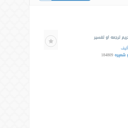
ریم ترجمه او تفسیر
ألیف
 شمېره
184809