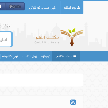
نوم لیکنه
خپل حساب ته ننوتل
{ فَبَشِّرۡ عِبَ
موضوعګانې
کورپاڼه
ټول کتابونه
نوي کتابونه