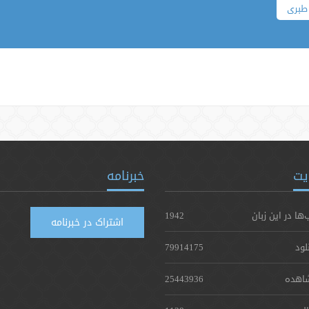
طبری
یت
خبرنامه
‌ها در این زبان
1942
اشتراک در خبرنامه
لود
79914175
اهده
25443936