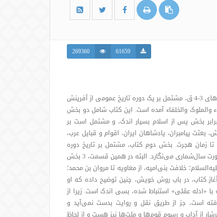
269360
61659
بزرگ‌ترین و پرآوازه‌ترین اثر مکتوب تاریخیِ بر جای مانده از سده‌های 3-4 ق، مشتمل بر یک دوره تاریخ عمومی‌‌ از آفرینش
الانبیاء والملوک والخلفاء آمده است. این کتاب شامل دو بخش
رابر بخش پس از اسلام بسیار اندک، و مشتمل است بر
بعثت پیامبران، پادشاهان ایران، اقوام و قبایل عرب،
تا زمان هجرت. بخش دوم کتاب، مشتمل بر تاریخ دوره
اسلامی است و مؤلف پس از این، تا پایان کتاب، وقایع را به صورت سال‌شماری می‌نگارد. البته در همین قسمت، 3 بخش
السلام؛ خلافت بنی‌امیه، از معاویه تا مروان بن محمد؛
آغاز کتاب، در باب روش خویش، چنین توضیح داده که او
آنچه با «ادله عقلی» استنباط شده، بسی اندک است. زیرا از
افته است، جز از طریق نقل و روایت بدست نمی‌آید و
رشار از آداب و رسوم قوم‌ها و ملت‌ها نيز هست و از لحاظ