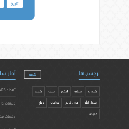
تاریخ
برچسب‌ها
آمار سا
همه
تعداد کتاب
شبهات
صحابه
احکام
بدعت
شیعه
دفعات دان
رسول الله
قرآن کریم
خرافات
دفاع
عقیده
دفعات مش