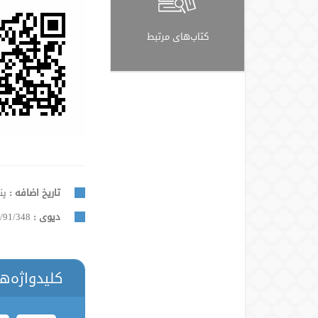
کتاب‌های مرتبط
تاریخ اضافه :
پنجش
دیوی :
/91/348
کلیدواژه‌ه