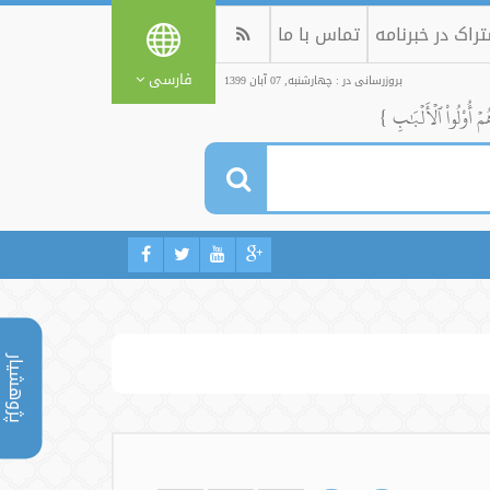
راک در خبرنامه
تماس با ما
فارسی
بروزرسانی در : چهارشنبه, 07 آبان 1399
ُمۡ أُوْلُواْ ٱلۡأَلۡبَٰبِ }
پژوهشیار