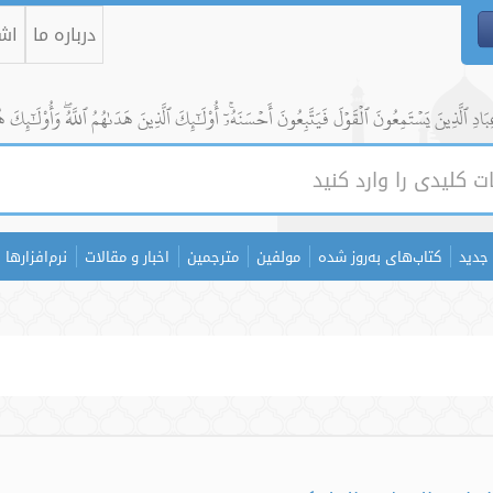
درباره ما
اشت
ادِ ٱلَّذِينَ يَسۡتَمِعُونَ ٱلۡقَوۡلَ فَيَتَّبِعُونَ أَحۡسَنَهُۥٓۚ أُوْلَٰٓئِكَ ٱلَّذِينَ هَدَىٰهُمُ ٱللَّهُۖ وَأُوْلَٰٓئِكَ ه
جدید
کتاب‌های به‌روز شده
مولفین
مترجمین
اخبار و مقالات
نرم‌افزارها