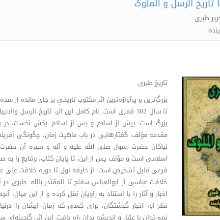
 تاریخ الرسل و الملوک
ریر طبری
ینده
تاریخ طبری
تا سال 302 قمری است. نام کامل این اثر، تاریخ الرسل و
بزرگ است: پیش از اسلام و پس از اسلام. بخش نخست، در ب
مقدمه مؤلف، گفتارهایی در باب ماهیت زمان، چگونگی آفرینش، 
نیاکان حضرت رسول صلی الله علیه و آله و سیره آن حضرت 
فرعی قابل تشخیص است: از خلیفه اول تا دوره خلافت علی علیه‌
خلافت عباسی از ابوالعباس سفاح تا المقتدر بالله. طبری در 
اخبار و آثار را با استناد به راویان نقل کرده و از این میان، 
نظر او، اخبار گذشتگان، برای کسی که زمان ایشان را درنی
نمی‌توان با عقل و اندیشه بدان راه یافت. این اثر، گنجينه‌اي س