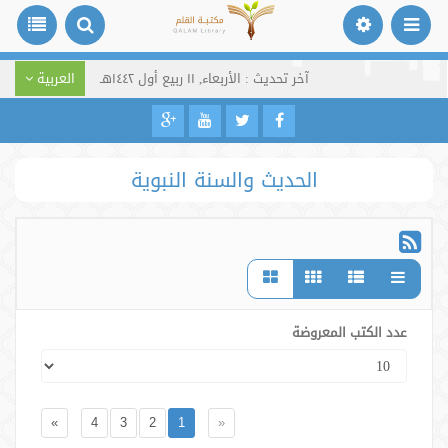
آخر تحديث : الأربعاء, ١١ ربيع أول ١٤٤٢هـ
العربية
الحديث والسنة النبوية
عدد الكتب المعروضة
»
4
3
2
1
«