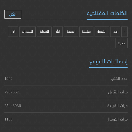
الكلمات المفتاحية
الكل
-
في
الشيعة
سلسلة
النسخة
الله
الصحابة
الشبهات
الآل
حدیث
إحصائيات الموقع
عدد الكتب
1942
مرات التنزيل
79875671
مرات القراءة
25443936
مرات الإرسال
1138