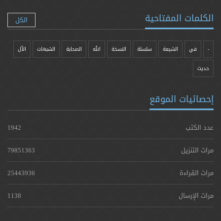
الكلمات المفتاحية
الكل
-
في
الشيعة
سلسلة
النسخة
الله
الصحابة
الشبهات
الآل
حدیث
إحصائيات الموقع
عدد الكتب
1942
مرات التنزيل
79851363
مرات القراءة
25443936
مرات الإرسال
1138