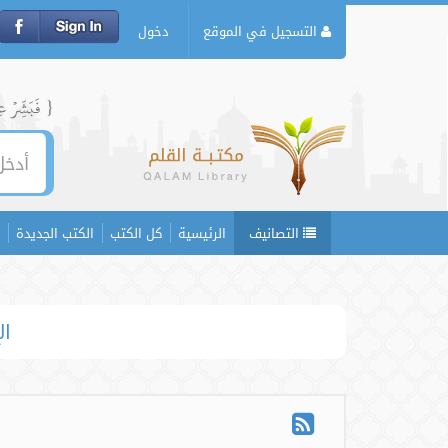
التسجيل في الموقع
دخول
{ فَبَشِّرۡ عِبَ
التصانيف
الرئيسية
كل الكتب
الكتب الجديدة
ال