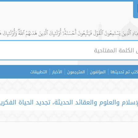
ادِ ٱلَّذِينَ يَسۡتَمِعُونَ ٱلۡقَوۡلَ فَيَتَّبِعُونَ أَحۡسَنَهُۥٓۚ أُوْلَٰٓئِكَ ٱلَّذِينَ هَدَىٰهُمُ ٱللَّهُۖ وَأُوْلَٰٓئِكَ ه
كتب تم تحديثها
المؤلفون
المترجمون
الأخبار
التطبيقات
إسلام والعلوم والعقائد الحديثة، تجديد الحياة الفكري