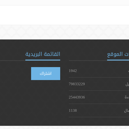
ت الموقع
القائمة البريدية
1942
اشتراك
يل
79833229
ءة
25443936
ال
1138