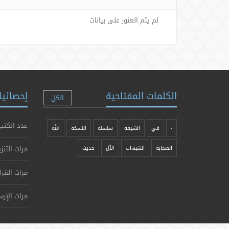
لم يتم العثور على بيانات
الكلمات المفتاحية
إحصائيا
الكل
عدد الكتب
-
في
الشيعة
سلسلة
النسخة
الله
مرات التنز
الصحابة
الشبهات
الآل
حدیث
مرات القرا
مرات الإرس