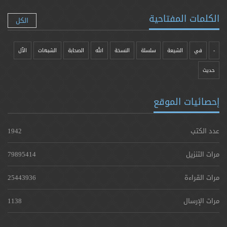
الكلمات المفتاحية
الكل
-
في
الشيعة
سلسلة
النسخة
الله
الصحابة
الشبهات
الآل
حدیث
إحصائيات الموقع
عدد الكتب
1942
مرات التنزيل
79895414
مرات القراءة
25443936
مرات الإرسال
1138