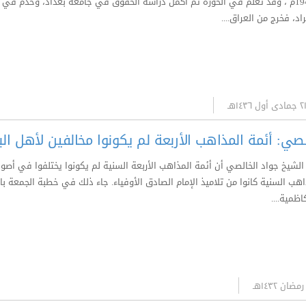
العراق عام 1945م ، وقد تعلم في الحوزة ثم أكمل دراسة الحقوق في جامعة بغداد، وخد
د، فخرج من العراق....
لصي: أئمة المذاهب الأربعة لم يكونوا مخالفين لأهل الب
 الشيخ جواد الخالصي أن أئمة المذاهب الأربعة السنية لم يكونوا يختلفوا في أص
اهب السنية كانوا من تلاميذ الإمام الصادق الأوفياء. جاء ذلك في خطبة الجمعة با
ظمية....