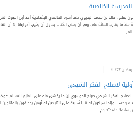
لمدرسة الخالصية
ن بقلم : خالد بن محمد البديوي تعد أسرة الخالصي البغدادية أحد أبرز البيوت العرب
نذ ما يقارب المائة عام، ومع أن بعض الكتاب يحاول أن يغيب أدوارها إلا أن الق
مر....
ولية لاصلاح الفكر الشيعي
 لاصلاح الفكر الشيعي صباح الموسوي إن ما يخشى منه على العالِم المسلم هوخط
ضره وحسب وإنما سيكون له آثارا ًسلبية على التابعين له أومن يوصفون بالمقلدِ
ن سلامة عقيدته وم....