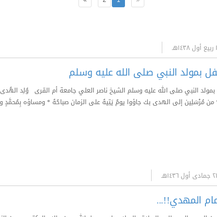
فل بمولد النبي صلى الله عليه وسلم
ولد النبي صلى الله عليه وسلم الشيخ ناصر العلي جامعة أم القرى وُلِد الهُدى فالكائ
 من مُرْسَلِين إلى الهدى بك جاؤوا يومٌ يَتِيهُ على الزمان صباحُهُ * ومساؤه بِمُحمَّدٍ وض
ام المهدي!!...