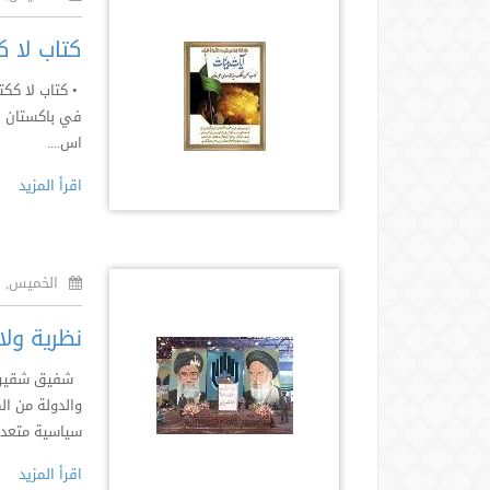
كتاب لا ك
• كتاب لا ككت
في باكستان ال
اس....
اقرأ المزيد
الخميس, ٢١ جمادى أول ١٤٣٦هـ
نظرية ولا
شفيق شقير الد
والدولة من ال
سياسية متعددة
اقرأ المزيد