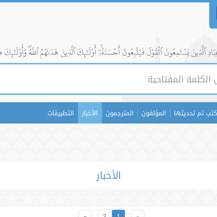
ادِ ٱلَّذِينَ يَسۡتَمِعُونَ ٱلۡقَوۡلَ فَيَتَّبِعُونَ أَحۡسَنَهُۥٓۚ أُوْلَٰٓئِكَ ٱلَّذِينَ هَدَىٰهُمُ ٱللَّهُۖ وَأُوْلَٰٓئِكَ ه
كتب تم تحديثها
المؤلفون
المترجمون
الأخبار
التطبيقات
الأخبار
»
2
1
«