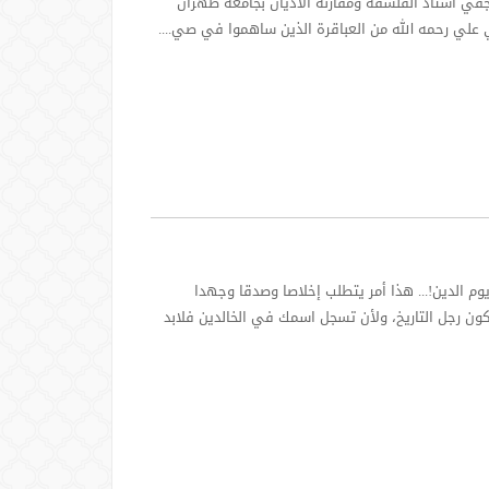
نجفي أستاذ الفلسفة ومقارنة الأديان بجامعة طهران
ي علي رحمه الله من العباقرة الذين ساهموا في صي....
م الدين!... هذا أمر يتطلب إخلاصا وصدقا وجهدا
كون رجل التاريخ، ولأن تسجل اسمك في الخالدين فلابد