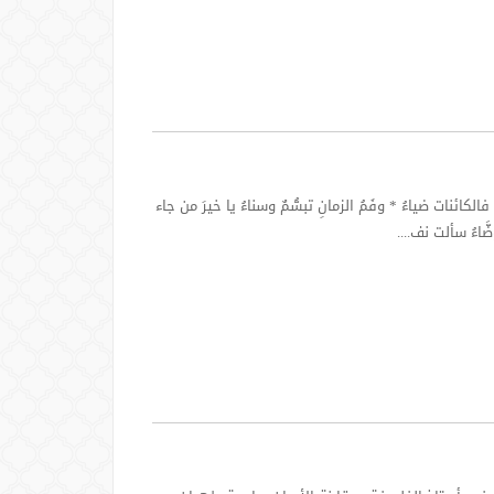
نات ضياءُ * وفَمُ الزمانِ تبسُّمٌ وسناءُ يا خيرَ من جاء
َّاءُ سألت نف....