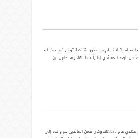
السياسية لا تسلم من جذور عقائدية توغل في صفحات
ن البعد العقائدي إطاراً عاماً لها، وقد حاول ابن
من أبرز رجال المرجعية الخالصية المعاصرين مهدي بن محمد بن محمد مهدي الخالصي. ولد الشيخ مهدي عام 1939هـ، وكان ضمن العائدين مع والده إلى