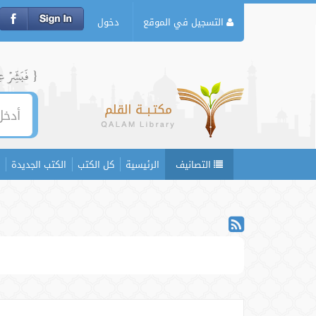
التسجيل في الموقع
دخول
{ فَبَشِّرۡ عِبَ
التصانيف
الرئيسية
كل الكتب
الكتب الجديدة