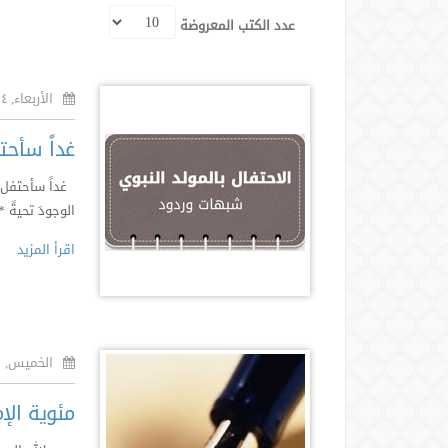
عدد الكتب المعروضة
الأربعاء, ١٤ ربيع أول ١٤٣٨هـ
غداً سأحت
غداً سأحتفل بم
الوجودَ تحيةً *
اقرأ المزيد
الخميس, ٢١ جمادى أول ١٤٣٦هـ
مئوية الإم