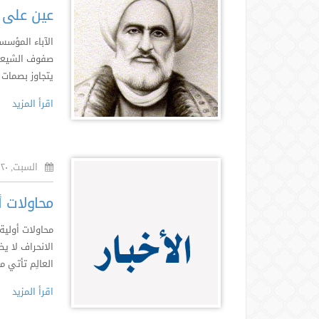
عين على ا
الآباء المؤسسو
صفوف الشيعة م
يتجاوز بصمات ال
اقرأ المزيد
السبت, ٢٠ رمضان ١٤٣٢هـ
محاولات أ
محاولات أولية
الانحراف لا ي
العالِم تأتي م
اقرأ المزيد