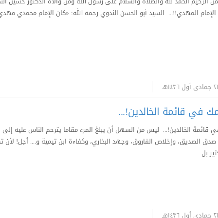
من الرحيم الحمد لله والصلاة والسلام على رسول الله ومن والاه الدكتور حسين ال
الإمام المهدي!!... السيد أبو الحسن الندوي رحمه الله: «كان الإمام محمدي مهد
في قائمة الخالدين!...
ائمة الخالدين!... ليس من السهل أن يبلغ المرء مقاما يترحم الناس عليه إلى يو
صدق الصديق، وإخلاص الفاروق، وجهد البخاري، وكفاءة ابن تيمية و.... أجل! لأن ت
ر بل....