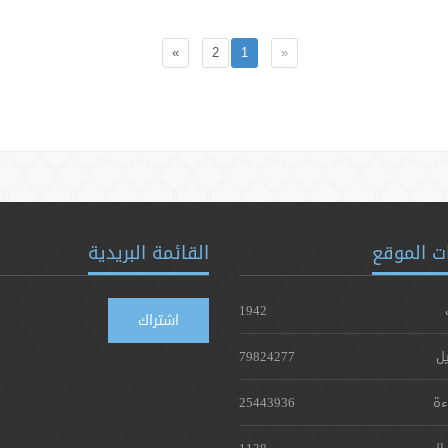
»
2
1
«
ت الموقع
القائمة البريدية
1942
اشتراك
يل
79824277
ءة
25443936
ال
1138