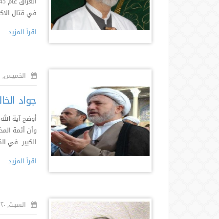
في قتال الاكرا
اقرأ المزيد
الخميس, ٢١ جمادى أول ١٤٣٦هـ
جواد الخا
أوضح آية الله
وأن أئمة المذ
الكبير في الكا
اقرأ المزيد
السبت, ٢٠ رمضان ١٤٣٢هـ