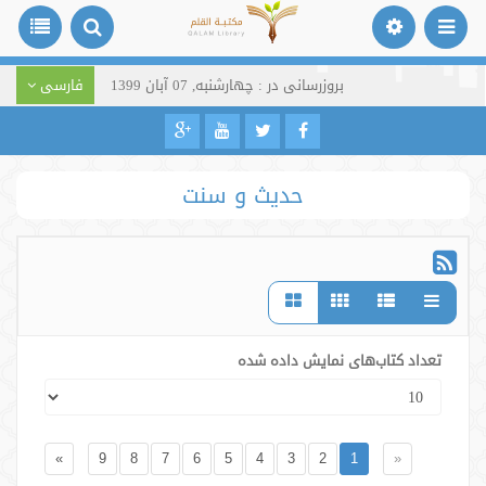
بروزرسانی در : چهارشنبه, 07 آبان 1399
فارسی
حدیث و سنت
تعداد کتاب‌های نمایش داده شده
»
9
8
7
6
5
4
3
2
1
«