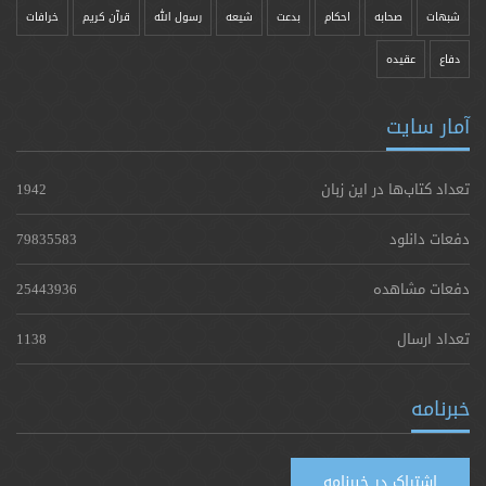
شبهات
صحابه
احکام
بدعت
شیعه
رسول الله
قرآن کریم
خرافات
دفاع
عقیده
آمار سایت
تعداد کتاب‌ها در این زبان
1942
دفعات دانلود
79835583
دفعات مشاهده
25443936
تعداد ارسال
1138
خبرنامه
اشتراک در خبرنامه