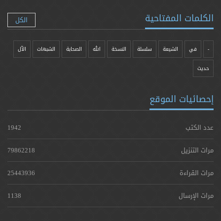
الكلمات المفتاحية
الكل
-
في
الشيعة
سلسلة
النسخة
الله
الصحابة
الشبهات
الآل
حدیث
إحصائيات الموقع
عدد الكتب
1942
مرات التنزيل
79862218
مرات القراءة
25443936
مرات الإرسال
1138