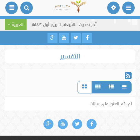
آخر تحديث : الأربعاء, ١١ ربيع أول ١٤٤٢هـ
العربية
التفسير
لم يتم العثور على بيانات