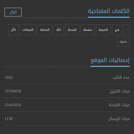
الكلمات المفتاحية
الكل
-
في
الشيعة
سلسلة
النسخة
الله
الصحابة
الشبهات
الآل
حدیث
إحصائيات الموقع
عدد الكتب
1942
مرات التنزيل
79768038
مرات القراءة
25443936
مرات الإرسال
1138