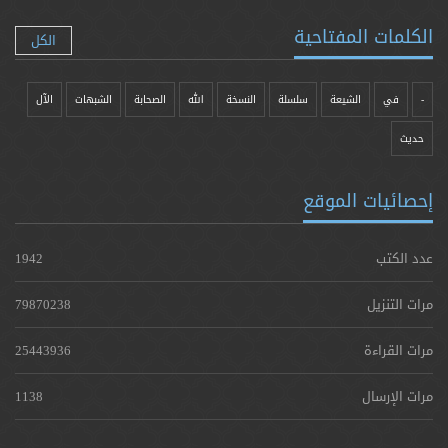
الكلمات المفتاحية
الكل
-
في
الشيعة
سلسلة
النسخة
الله
الصحابة
الشبهات
الآل
حدیث
إحصائيات الموقع
عدد الكتب
1942
مرات التنزيل
79870238
مرات القراءة
25443936
مرات الإرسال
1138