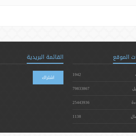
ت الموقع
القائمة البريدية
1942
اشتراك
يل
79833867
ءة
25443936
ال
1138