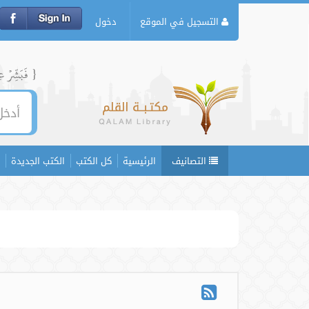
التسجيل في الموقع
دخول
{ فَبَشِّرۡ عِبَ
التصانيف
الرئيسية
كل الكتب
الكتب الجديدة