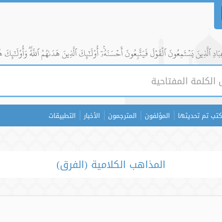
ادِ ٱلَّذِينَ يَسۡتَمِعُونَ ٱلۡقَوۡلَ فَيَتَّبِعُونَ أَحۡسَنَهُۥٓۚ أُوْلَٰٓئِكَ ٱلَّذِينَ هَدَىٰهُمُ ٱللَّهُۖ وَأُوْلَٰٓئِكَ ه
كتب تم تحديثها
المؤلفون
المترجمون
الأخبار
التطبيقات
المذاهب الكلامية (الفرق)