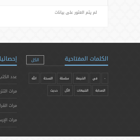
لم يتم العثور على بيانات
الكلمات المفتاحية
إحصائيا
الكل
عدد الكتب
-
في
الشيعة
سلسلة
النسخة
الله
مرات التنز
الصحابة
الشبهات
الآل
حدیث
مرات القرا
مرات الإرس