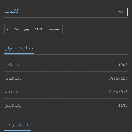
الكلمات
الكل
-
ВА
дар
БАЙТ
мекунанд
إحصائيات الموقع
1942
عدد الكتب
79914114
مرات التنزيل
25443936
مرات القراءة
1138
مرات الارسال
القائمة البريدية