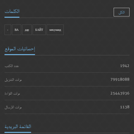
الكلمات
الكل
-
ВА
дар
БАЙТ
мекунанд
إحصائيات الموقع
1942
عدد الكتب
79918088
مرات التنزيل
25443936
مرات القراءة
1138
مرات الارسال
القائمة البريدية