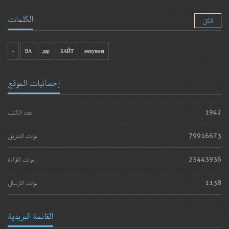
الكلمات
الكل
-
ВА
дар
БАЙТ
мекунанд
إحصائيات الموقع
1942
عدد الكتب
79916673
مرات التنزيل
25443936
مرات القراءة
1138
مرات الارسال
القائمة البريدية