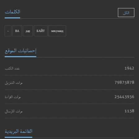
الكلمات
الكل
-
ВА
дар
БАЙТ
мекунанд
إحصائيات الموقع
1942
عدد الكتب
79875878
مرات التنزيل
25443936
مرات القراءة
1138
مرات الارسال
القائمة البريدية