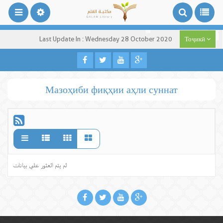
Last Update In : Wednesday 28 October 2020
Тоҷикӣ
Мазоҳиби фиқҳии аҳли суннат
لم يتم العثور علي بيانات