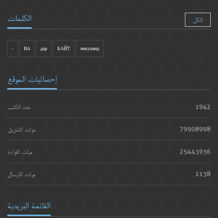
الكلمات
الكل
-
ВА
дар
БАЙТ
мекунанд
إحصائيات الموقع
1942
عدد الكتب
79908998
مرات التنزيل
25443936
مرات القراءة
1138
مرات الارسال
القائمة البريدية