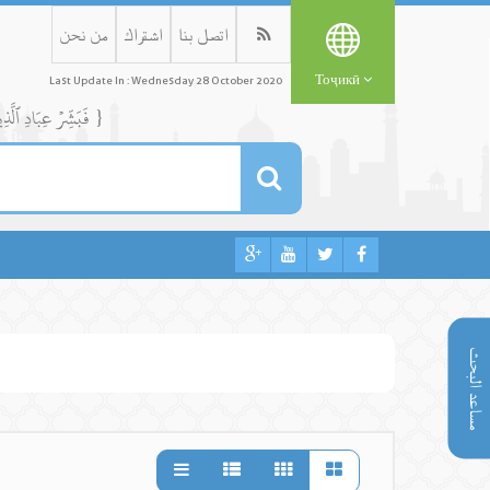
اتصل بنا
اشتراك
من نحن
Тоҷикӣ
Last Update In : Wednesday 28 October 2020
{ فَبَشِّرۡ عِبَادِ ٱلَّذِينَ يَسۡتَمِعُونَ ٱلۡقَوۡلَ فَيَتَّبِعُونَ أَحۡسَنَهُۥٓۚ أُوْلَٰٓئِكَ ٱلَّذِينَ هَدَىٰهُمُ ٱللَّهُۖ وَأُوْلَٰٓئِكَ هُمۡ أُوْلُواْ ٱلۡأَلۡبَٰبِ }
مساعد البحث