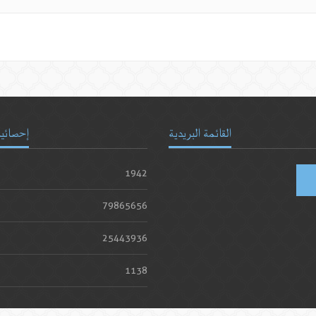
القائمة البريدية
إحصائيا
1942
79865656
25443936
1138