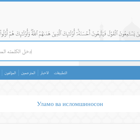
التطبيقات
الاخبار
المترجمين
المؤلفون
Уламо ва исломшиносон