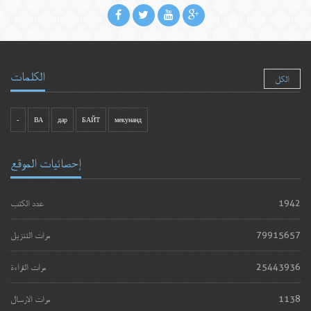
الكلمات
الكل
-
ВА
дар
БАЙТ
мекунанд
إحصائيات الموقع
1942
عدد الكتب
79915657
مرات التنزيل
25443936
مرات القراءة
1138
مرات الارسال