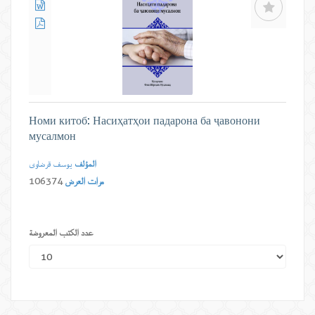
Номи китоб: Насиҳатҳои падарона ба ҷавонони
мусалмон
المؤلف
یوسف قرضاوی
مرات العرض
106374
عدد الكتب المعروضة