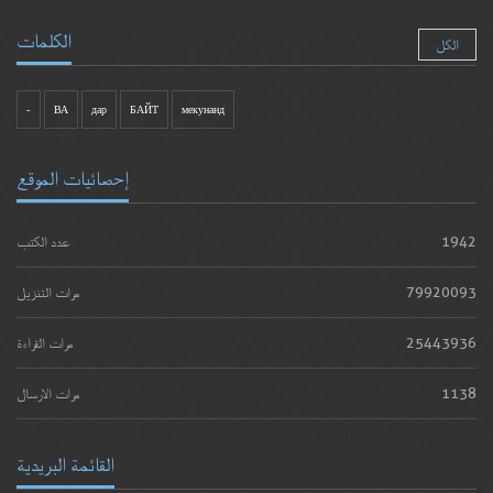
الكلمات
الكل
-
ВА
дар
БАЙТ
мекунанд
إحصائيات الموقع
1942
عدد الكتب
79920093
مرات التنزيل
25443936
مرات القراءة
1138
مرات الارسال
القائمة البريدية