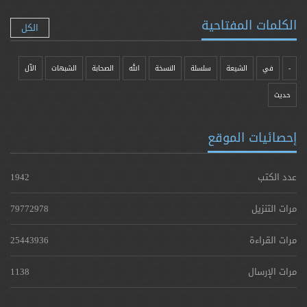
الكلمات المفتاحية
الكل
-
في
الشيعة
سلسلة
النسخة
الله
الصحابة
الشبهات
الآل
حدیث
إحصائيات الموقع
عدد الكتب
1942
مرات التنزيل
79772978
مرات القراءة
25443936
مرات الإرسال
1138