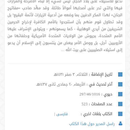
تدعو للاستيلاء على بلاد الحجاز، ليس لشيء إلا لبناء الأضرحة والمزارات
فيها والتي تدر على أصحابها أموالاً طائلة. وقد مهَّد صاحب «مفاتيح
الجنان» لهذا المكر الدفين بما وضعه من أدعية الزيارات لأئمة البقيع! بل
وقد تطاول قوم منهم بأن استنجدوا بالأمم الكافرة لإخراج الحرمين
الشريفين من أيدي الوهابية - كما يسمونهم - ويتولى الإشراف عليها
الأمم المتحدة، بجيوش من الولايات المتحدة الأمريكية وحلفائها من
الأروبيين. أجل، بل ووصل الأمر ببعض من ينتسبون إلى الإسلام أن يدعو
إلى استيلاء الصليبيين على بيت الله ....
تاريخ الإضافة :
الثلاثاء, ٣ صفر ١٤٣١هـ
آخر تحديث في :
الأربعاء, ٢٠ جمادى ثانى ١٤٣٧هـ
ديوي :
297/46/1016
عدد الصفحات :
523
الكتاب بلغات اخري :
فارسی
راسل المدير حول هذا الكتاب