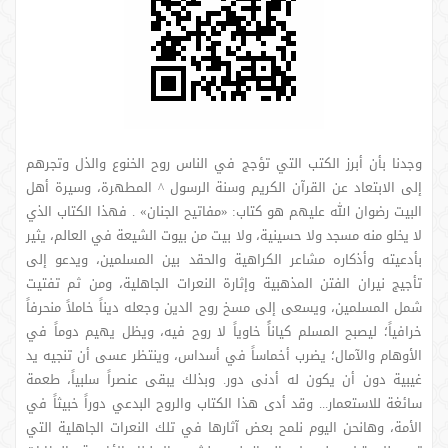
وجدنا بأن أبرز الكتب التي تؤجج في الناس روح الخنوع والذل وتجرهم
إلى الابتعاد عن القرآن الكريم وسنة الرسول ^ المطهرة، وسيرة أهل
البيت رضوان الله عليهم هو كتاب: «مفاتيح الجنان» . فهذا الكتاب الذي
لا يخلو منه مسجد ولا حسينية، ولا بيت من بيوت الشيعة في العالم، يثير
بأدعيته وأذكاره مشاعر الكراهية والحقد بين المسلمين، ويدعو إلى
تأجيج نيران الفتن المذهبية وإثارة النعرات الجاهلية، ومن ثم تفتيت
شمل المسلمين، ويسعى إلى مسخ روح الدين وجعله ديناً خاملاً منحرفاً
خرافياً؛ ليصبح المسلم كياناًَ خاوياً لا روح فيه، ويظل يهيم دوماً في
الأوهام والآمال؛ يضرب أخماساً في أسداس، وينتظر عسى أن تنجيه يد
غيبية دون أن يكون له أدنى دور. وبذلك يبقى عنصراً سلبياً، طعمة
سائغة للاستعمار... وقد أدى هذا الكتاب والروح البدعي دوراً خبيثاً في
الأمة، وهانحن اليوم نلمح بعض آثارها في تلك النعرات الجاهلية التي