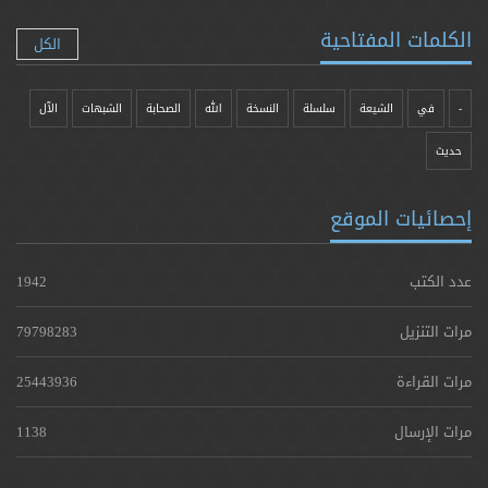
الكلمات المفتاحية
الكل
-
في
الشيعة
سلسلة
النسخة
الله
الصحابة
الشبهات
الآل
حدیث
إحصائيات الموقع
عدد الكتب
1942
مرات التنزيل
79798283
مرات القراءة
25443936
مرات الإرسال
1138