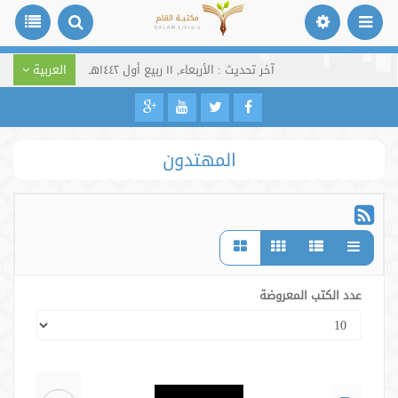
آخر تحديث : الأربعاء, ١١ ربيع أول ١٤٤٢هـ
العربية
المهتدون
عدد الكتب المعروضة