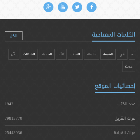
الكلمات المفتاحية
الكل
-
في
الشيعة
سلسلة
النسخة
الله
الصحابة
الشبهات
الآل
حدیث
إحصائيات الموقع
عدد الكتب
1942
مرات التنزيل
79813770
مرات القراءة
25443936