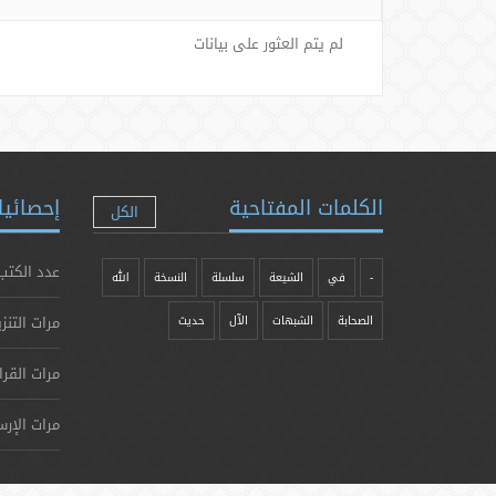
لم يتم العثور على بيانات
الكلمات المفتاحية
إحصائيا
الكل
عدد الكتب
-
في
الشيعة
سلسلة
النسخة
الله
مرات التنز
الصحابة
الشبهات
الآل
حدیث
مرات القرا
مرات الإرس