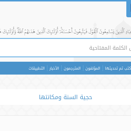
ادِ ٱلَّذِينَ يَسۡتَمِعُونَ ٱلۡقَوۡلَ فَيَتَّبِعُونَ أَحۡسَنَهُۥٓۚ أُوْلَٰٓئِكَ ٱلَّذِينَ هَدَىٰهُمُ ٱللَّهُۖ وَأُوْلَٰٓئِكَ ه
كتب تم تحديثها
المؤلفون
المترجمون
الأخبار
التطبيقات
حجية السنة ومكانتها