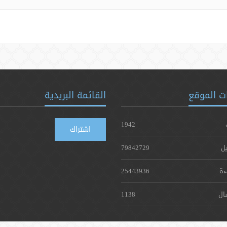
ت الموقع
القائمة البريدية
1942
اشتراك
يل
79842729
ءة
25443936
ال
1138