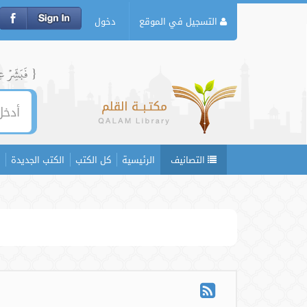
التسجيل في الموقع
دخول
{ فَبَشِّرۡ عِبَ
التصانيف
الرئيسية
كل الكتب
الكتب الجديدة