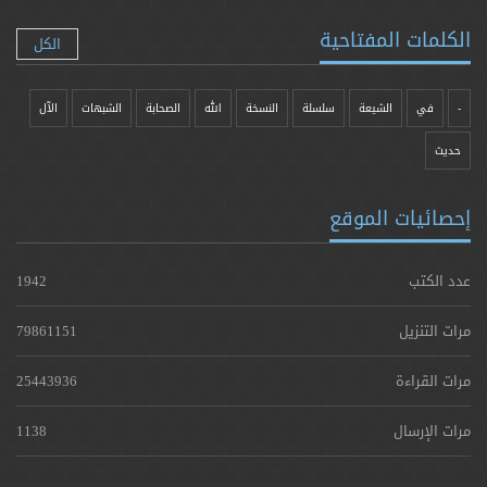
الكلمات المفتاحية
الكل
-
في
الشيعة
سلسلة
النسخة
الله
الصحابة
الشبهات
الآل
حدیث
إحصائيات الموقع
عدد الكتب
1942
مرات التنزيل
79861151
مرات القراءة
25443936
مرات الإرسال
1138