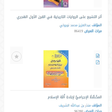
أثر التشيع على الروايات التاريخية في القرن الأول الهجري
المؤلف
عبدالعزيز محمد نورولي
مرات العرض
86419
المخُطّطُ الإجراميُّ لإبَادةِ أُمَّة الإسلام
المؤلف
منذر بن عبدالله الشریف
مرات العرض
96280