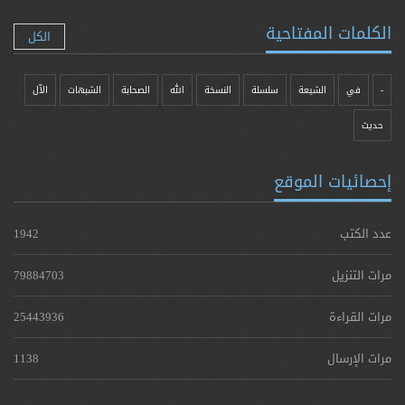
الكلمات المفتاحية
الكل
-
في
الشيعة
سلسلة
النسخة
الله
الصحابة
الشبهات
الآل
حدیث
إحصائيات الموقع
عدد الكتب
1942
مرات التنزيل
79884703
مرات القراءة
25443936
مرات الإرسال
1138