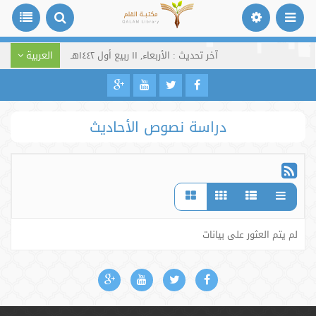
آخر تحديث : الأربعاء, ١١ ربيع أول ١٤٤٢هـ
العربية
دراسة نصوص الأحاديث
لم يتم العثور على بيانات