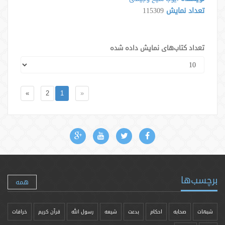
تعداد نمایش
115309
تعداد کتاب‌های نمایش داده شده
»
2
1
«
برچسب‌ها
همه
شبهات
صحابه
احکام
بدعت
شیعه
رسول الله
قرآن کریم
خرافات